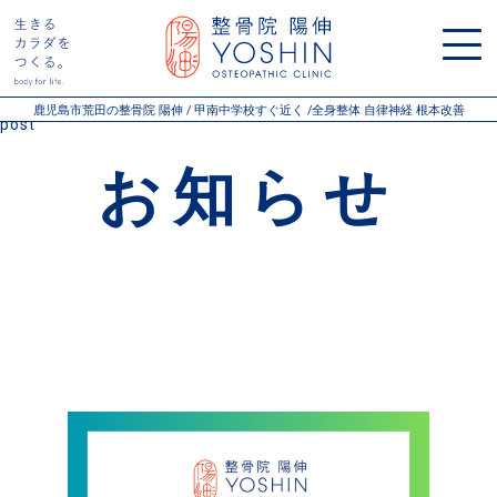
Warning
: Undefined variable $post_types in
/home/xs106471/yoshin-seikotsu.com/public_html/wp-
content/themes/youshin/pageheader.php
on line
15
鹿児島市荒田の整骨院 陽伸 / 甲南中学校すぐ近く /全身整体 自律神経 根本改善
post
お知らせ