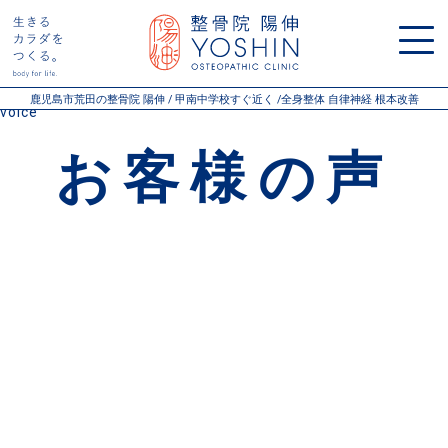
Warning
: Undefined variable $post_types in
/home/xs106471/yoshin-seikotsu.com/public_html/wp-
content/themes/youshin/pageheader.php
on line
15
鹿児島市荒田の整骨院 陽伸 / 甲南中学校すぐ近く /全身整体 自律神経 根本改善
voice
お客様の声