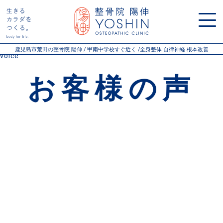
Warning
: Undefined variable $post_types in
/home/xs106471/yoshin-seikotsu.com/public_html/wp-
content/themes/youshin/pageheader.php
on line
15
鹿児島市荒田の整骨院 陽伸 / 甲南中学校すぐ近く /全身整体 自律神経 根本改善
voice
お客様の声