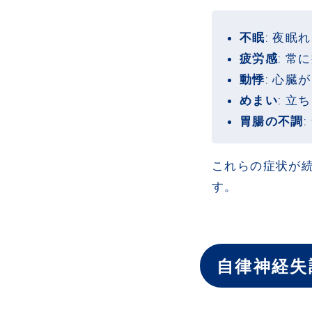
不眠
: 夜眠
疲労感
: 
動悸
: 心臓
めまい
: 
胃腸の不調
これらの症状が
す。
自律神経失