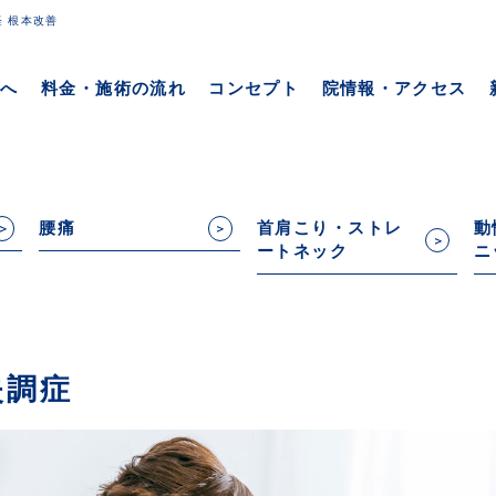
経 根本改善
方へ
料金・施術の流れ
コンセプト
院情報・アクセス
腰痛
首肩こり・ストレ
動
ートネック
ニ
失調症