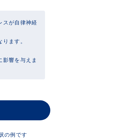
レスが自律神経
なります。
。
に影響を与えま
状の例です