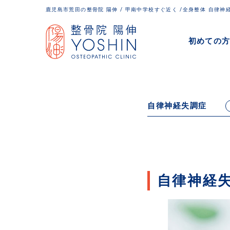
鹿児島市荒田の整骨院 陽伸 / 甲南中学校すぐ近く /全身整体 自律神
初めての
自律神経失調症
自律神経