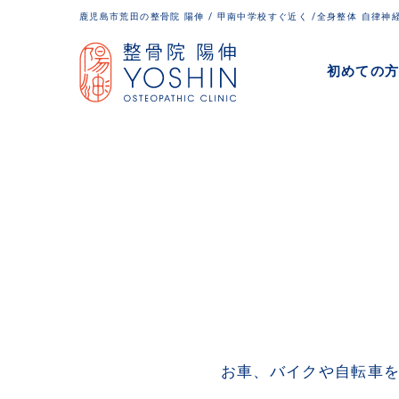
鹿児島市荒田の整骨院 陽伸 / 甲南中学校すぐ近く /全身整体 自律神
Warning
: Undefined variable $post_types in
/home
15
初めての
post
お車、バイクや自転車