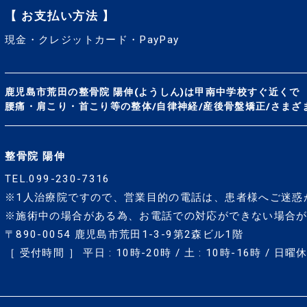
【 お支払い方法 】
現金・クレジットカード・PayPay
鹿児島市荒田の整骨院 陽伸(ようしん)は
甲南中学校すぐ近くで
腰痛・肩こり・首こり等の整体/自律神経/産後骨盤矯正/
さまざ
整骨院 陽伸
TEL.099-230-7316
※1人治療院ですので、
営業目的の電話は、
患者様へご迷惑
※施術中の場合がある為、
お電話での対応が
できない場合
〒890-0054
鹿児島市荒田1-3-9第2森ビル1階
［ 受付時間 ］ 平日 : 10時-20時 / 土 : 10時-16時 / 日曜