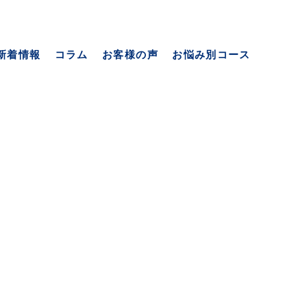
content/themes/youshin/pageheader.php
on line
新着情報
コラム
お客様の声
お悩み別コース